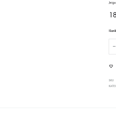
Jeigu
1
Išan
Kiek
SKU
KATE