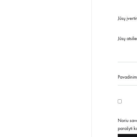
Jūsų įvert
Jūsų atsil
Pavadini
Noriu savo
parašyti 