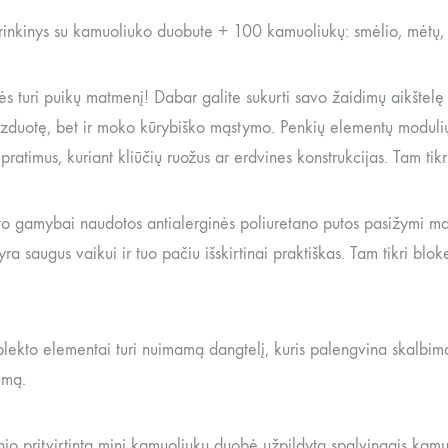
rinkinys su kamuoliuko duobute + 100 kamuoliukų: smėlio, mėtų, b
s turi puikų matmenį! Dabar galite sukurti savo žaidimų aikštelę
zduotę, bet ir moko kūrybiško mąstymo. Penkių elementų modulių r
 pratimus, kuriant kliūčių ruožus ar erdvines konstrukcijas. Tam ti
o gamybai naudotos antialerginės poliuretano putos pasižymi maž
ra saugus vaikui ir tuo pačiu išskirtinai praktiškas. Tam tikri blo
lekto elementai turi nuimamą dangtelį, kuris palengvina skalbimą
umą.
inio pritvirtinta mini kamuoliukų duobė užpildyta spalvingais kam