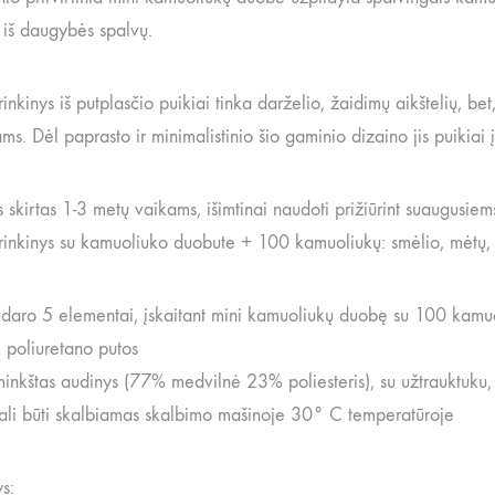
i iš daugybės spalvų.
inkinys iš putplasčio puikiai tinka darželio, žaidimų aikštelių, bet
s. Dėl paprasto ir minimalistinio šio gaminio dizaino jis puikiai į
 skirtas 1-3 metų vaikams, išimtinai naudoti prižiūrint suaugusiem
inkinys su kamuoliuko duobute + 100 kamuoliukų: smėlio, mėtų, ba
sudaro 5 elementai, įskaitant mini kamuoliukų duobę su 100 kamuo
 poliuretano putos
minkštas audinys (77% medvilnė 23% poliesteris), su užtrauktuku,
ali būti skalbiamas skalbimo mašinoje 30° C temperatūroje
s: