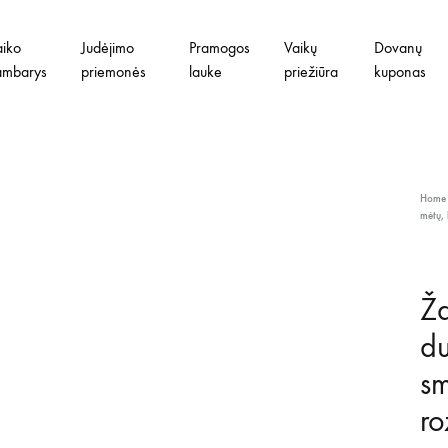
aiko
Judėjimo
Pramogos
Vaikų
Dovanų
ambarys
priemonės
lauke
priežiūra
kuponas
Home
mėtų, 
Ža
du
sm
ro