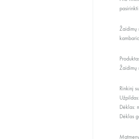
pasirinkt
Žaidimų r
kambariam
Produktas
Žaidimų r
Rinkinį 
Užpildas:
Dėklas: 
Dėklas g
Matmeny