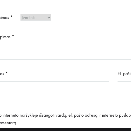
inimas
*
iepimas
*
mas
*
El. paš
 interneto naršyklėje išsaugoti vardą, el. pašto adresą ir interneto puslapį,
komentarą.