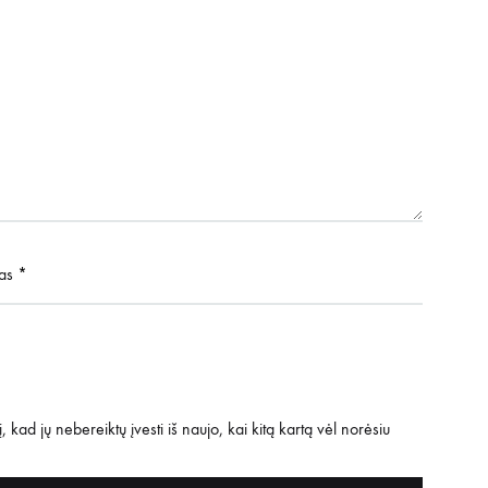
tas
*
 kad jų nebereiktų įvesti iš naujo, kai kitą kartą vėl norėsiu