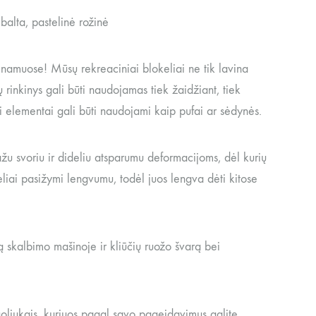
alta, pastelinė rožinė
 namuose! Mūsų rekreaciniai blokeliai ne tik lavina
inkinys gali būti naudojamas tiek žaidžiant, tiek
kri elementai gali būti naudojami kaip pufai ar sėdynės.
u svoriu ir dideliu atsparumu deformacijoms, dėl kurių
keliai pasižymi lengvumu, todėl juos lengva dėti kitose
 skalbimo mašinoje ir kliūčių ruožo švarą bei
uoliukais, kuriuos pagal savo pageidavimus galite