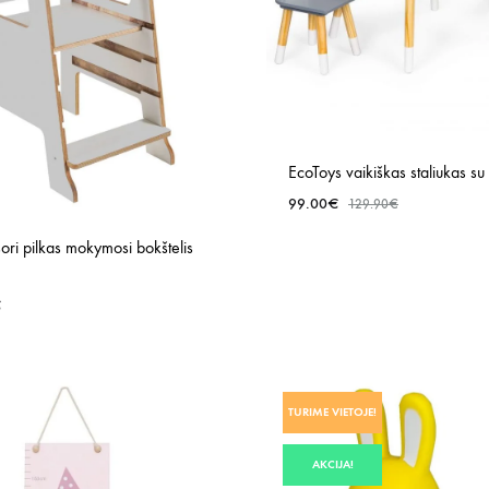
EcoToys vaikiškas staliukas s
99.00
€
129.90
€
ri pilkas mokymosi bokštelis
€
PRIDĖTI
Į
TURIME VIETOJE!
NORŲ
SĄRAŠĄ
AKCIJA!