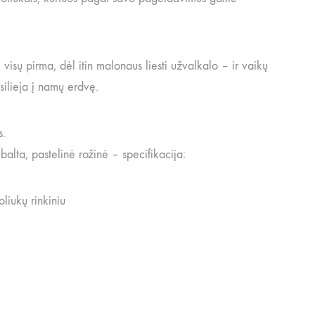
, visų pirma, dėl itin malonaus liesti užvalkalo – ir vaikų
silieja į namų erdvę.
s.
lta, pastelinė rožinė – specifikacija:
liukų rinkiniu