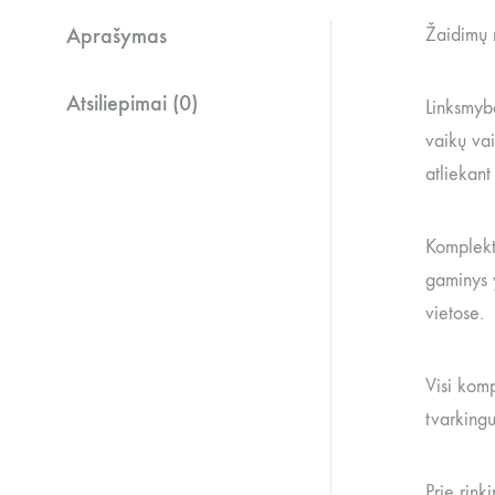
Aprašymas
Žaidimų 
Atsiliepimai (0)
Linksmybė
vaikų vai
atliekant
Komplekt
gaminys y
vietose.
Visi komp
tvarking
Prie rink