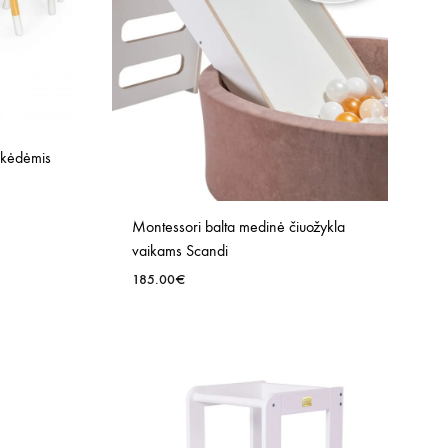
u kėdėmis
Montessori balta medinė čiuožykla
PRIDĖTI
vaikams Scandi
Į
185.00
€
NORŲ
SĄRAŠĄ
PRIDĖTI
Į
NORŲ
SĄRAŠĄ