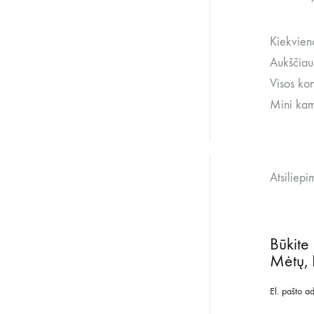
Kiekvien
Aukščiau
Visos kon
Mini kam
Atsiliepi
Būkite
Mėtų, 
El. pašto a