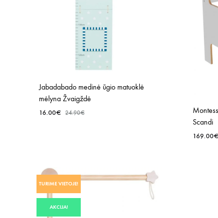
Jabadabado medinė ūgio matuoklė
mėlyna Žvaigždė
Montesso
16.00
€
24.90
€
Scandi
169.00
PRIDĖTI
Į
NORŲ
SĄRAŠĄ
TURIME VIETOJE!
AKCIJA!