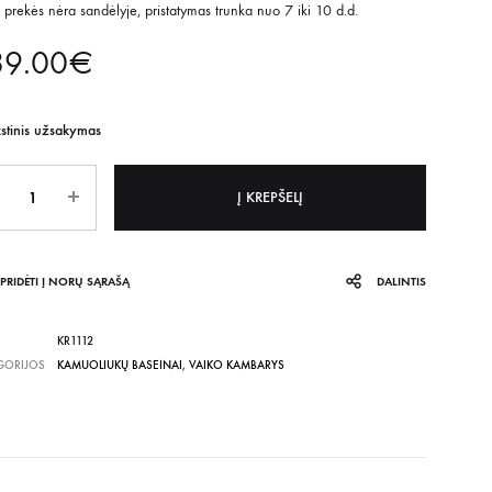
 prekės nėra sandėlyje, pristatymas trunka nuo 7 iki 10 d.d.
89.00
€
kstinis užsakymas
is
Į KREPŠELĮ
PRIDĖTI Į NORŲ SĄRAŠĄ
DALINTIS
KR1112
GORIJOS
KAMUOLIUKŲ BASEINAI
,
VAIKO KAMBARYS