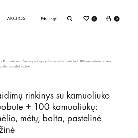
AKCIJOS
Prisijungti
0
0
»
Parduotuvė
»
Žaidimų rinkinys su kamuoliuko duobute + 100 kamuoliukų: smėlio,
balta, pastelinė rožinė
idimų rinkinys su kamuoliuko
obute + 100 kamuoliukų:
ėlio, mėtų, balta, pastelinė
žinė