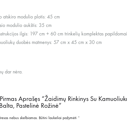
o atskiro modulio plotis: 45 cm
sio modulio aukštis: 35 cm
strukcijos ilgis: 197 cm + 60 cm trinkelių komplektas papildomai 
uoliukų duobės matmenys: 57 cm x 45 cm x 30 cm
mų dar nėra.
 Pirmas Aprašęs “Žaidimų Rinkinys Su Kamuoliu
Balta, Pastelinė Rožinė”
dresas nebus skelbiamas.
Būtini laukeliai pažymėti
*