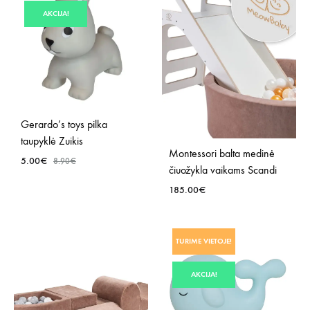
SĄRAŠĄ
NOR
AKCIJA!
SĄR
Gerardo’s toys pilka
taupyklė Zuikis
Montessori balta medinė
5.00
€
8.90
€
čiuožykla vaikams Scandi
185.00
€
PRIDĖTI
Į
PRID
NORŲ
TURIME VIETOJE!
Į
SĄRAŠĄ
NOR
AKCIJA!
SĄR