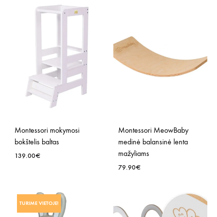
Į
NOR
SĄR
Montessori mokymosi
Montessori MeowBaby
bokštelis baltas
medinė balansinė lenta
mažyliams
139.00
€
79.90
€
PRIDĖTI
Į
PRID
TURIME VIETOJE!
NORŲ
Į