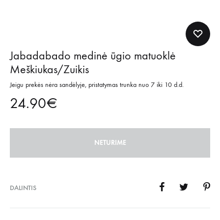
Jabadabado medinė ūgio matuoklė
Meškiukas/Zuikis
Jeigu prekės nėra sandėlyje, pristatymas trunka nuo 7 iki 10 d.d.
24.90
€
NETURIME
DALINTIS