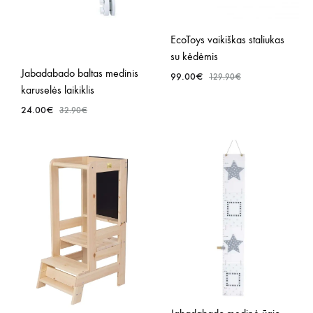
EcoToys vaikiškas staliukas
su kėdėmis
Jabadabado baltas medinis
99.00
€
129.90
€
karuselės laikiklis
24.00
€
32.90
€
PRID
Į
NOR
PRIDĖTI
SĄR
Į
NORŲ
SĄRAŠĄ