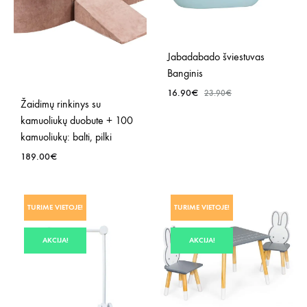
Jabadabado šviestuvas
Banginis
16.90
€
23.90
€
Žaidimų rinkinys su
kamuoliukų duobute + 100
PRID
kamuoliukų: balti, pilki
Į
189.00
€
NOR
SĄR
PRIDĖTI
TURIME VIETOJE!
TURIME VIETOJE!
Į
NORŲ
AKCIJA!
AKCIJA!
SĄRAŠĄ