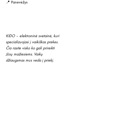
📍 Panevėžys
KIDO – elektroninė svetainė, kuri
specializuojasi į vaikiškas prekes.
Čia rasite visko ko gali prireikti
Jūsų mažiesiems. Vaikų
džiaugsmas mus veda į priekį.