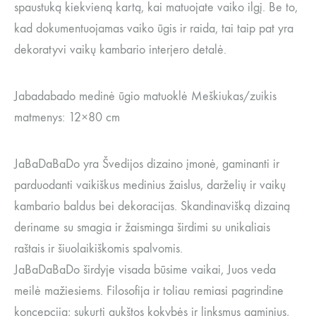
spaustuką kiekvieną kartą, kai matuojate vaiko ilgį. Be to,
kad dokumentuojamas vaiko ūgis ir raida, tai taip pat yra
dekoratyvi vaikų kambario interjero detalė.
Jabadabado medinė ūgio matuoklė Meškiukas/zuikis
matmenys: 12×80 cm
JaBaDaBaDo yra Švedijos dizaino įmonė, gaminanti ir
parduodanti vaikiškus medinius žaislus, darželių ir vaikų
kambario baldus bei dekoracijas. Skandinavišką dizainą
deriname su smagia ir žaisminga širdimi su unikaliais
raštais ir šiuolaikiškomis spalvomis.
JaBaDaBaDo širdyje visada būsime vaikai, Juos veda
meilė mažiesiems. Filosofija ir toliau remiasi pagrindine
koncepcija; sukurti aukštos kokybės ir linksmus gaminius,