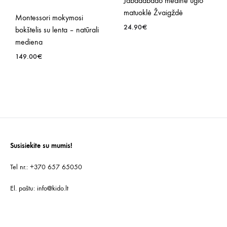
Jabadabado medinė ūgio
matuoklė Žvaigždė
Montessori mokymosi
24.90
€
bokštelis su lenta – natūrali
mediena
PRID
149.00
€
Į
NOR
PRIDĖTI
SĄR
Į
NORŲ
SĄRAŠĄ
Susisiekite su mumis!
Tel nr.: +370 657 65050
El. paštu:
info@kido.lt