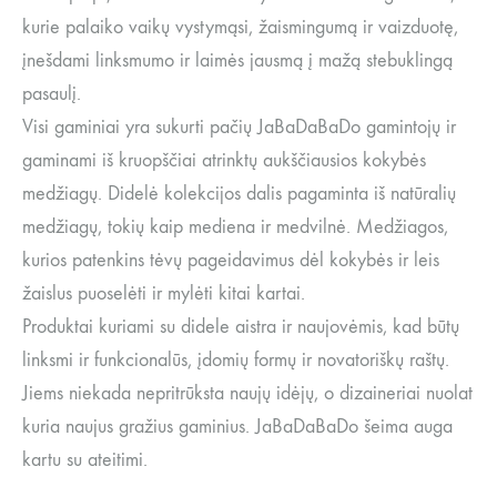
kurie palaiko vaikų vystymąsi, žaismingumą ir vaizduotę,
įnešdami linksmumo ir laimės jausmą į mažą stebuklingą
pasaulį.
Visi gaminiai yra sukurti pačių JaBaDaBaDo gamintojų ir
gaminami iš kruopščiai atrinktų aukščiausios kokybės
medžiagų. Didelė kolekcijos dalis pagaminta iš natūralių
medžiagų, tokių kaip mediena ir medvilnė. Medžiagos,
kurios patenkins tėvų pageidavimus dėl kokybės ir leis
žaislus puoselėti ir mylėti kitai kartai.
Produktai kuriami su didele aistra ir naujovėmis, kad būtų
linksmi ir funkcionalūs, įdomių formų ir novatoriškų raštų.
Jiems niekada nepritrūksta naujų idėjų, o dizaineriai nuolat
kuria naujus gražius gaminius. JaBaDaBaDo šeima auga
kartu su ateitimi.