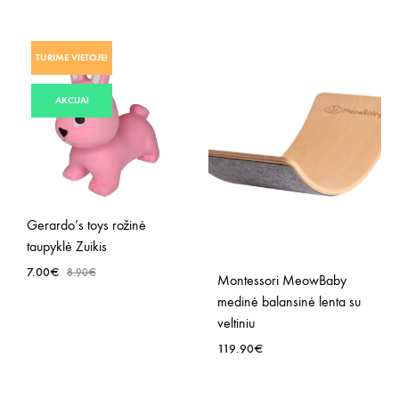
TURIME VIETOJE!
AKCIJA!
Gerardo’s toys rožinė
taupyklė Zuikis
7.00
€
8.90
€
Montessori MeowBaby
medinė balansinė lenta su
PRIDĖTI
veltiniu
Į
119.90
€
NORŲ
SĄRAŠĄ
PRID