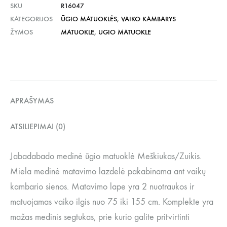
SKU
R16047
KATEGORIJOS
ŪGIO MATUOKLĖS
,
VAIKO KAMBARYS
ŽYMOS
MATUOKLE
,
UGIO MATUOKLE
APRAŠYMAS
ATSILIEPIMAI (0)
Jabadabado medinė ūgio matuoklė Meškiukas/Zuikis.
Miela medinė matavimo lazdelė pakabinama ant vaikų
kambario sienos. Matavimo lape yra 2 nuotraukos ir
matuojamas vaiko ilgis nuo 75 iki 155 cm. Komplekte yra
mažas medinis segtukas, prie kurio galite pritvirtinti