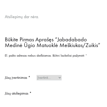
Atsiliepimų dar nėra.
Būkite Pirmas Aprašęs “Jabadabado
Medinė Ūgio Matuoklė Meškiukas/Zuikis”
El. pašto adresas nebus skelbiamas.
Būtini laukeliai pažymėti
*
Jūsų įvertinimas
*
Jūsų atsiliepimas
*