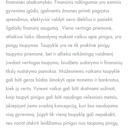
finansinės atsakomybės. Finansinis raštingumas yra esminis
gyvenimo įgūdis, įgalinantis žmones priimti pagrįstus
sprendimus, efektyviai valdyti savo išteklius ir pasiekti
ilgalaikį finansinį saugumą. Viena vertinga priemonė,
atlaikiusi laiko išbandymą mokant vaikus apie pinigus, yra
pinigų taupymas. Taupyklė yra ne tik praktinė pinigų
taupymo priemonė, bet ir atlieka reikšmingą vaidmenį
įvedant vertingas taupymo, biudžeto sudarymo ir finansinių
tikslų nustatymo pamokas. Mažesniems vaikams taupyklė
gali būti geras būdas išmokyti apie monetas ir banknotus,
kiek jų verta. Vyresni vaikai gali būti skatinami sužinoti,
kaip taupyti pinigus gali būti naudinga vėlesniais metais,
įskiepijant jiems svarbią koncepciją, kuri bus naudojama
visą gyvenimą. Įsigyti tik vieną taupyklę gali nepakakti,
nes norint atskirti leidžiamus pinigus nuo taupomų pinigų,