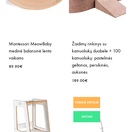
Montessori MeowBaby
Žaidimų rinkinys su
medinė balansinė lenta
kamuoliukų duobele + 100
vaikams
kamuoliukų: pastelinės
geltonos, persikinės,
89.90
€
auksinės
189.00
€
PRIDĖTI
Į
NORŲ
PRID
TURIME VIETOJE!
SĄRAŠĄ
Į
NOR
AKCIJA!
SĄR