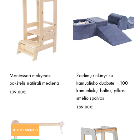
SĄR
NORŲ
SĄRAŠĄ
Montessori mokymosi
Žaidimų rinkinys su
bokštelis natūrali mediena
kamuoliuko duobute + 100
kamuoliukų: baltas, pilkas,
139.00
€
smėlio spalvos
189.00
€
PRIDĖTI
Į
NORŲ
PRID
TURIME VIETOJE!
SĄRAŠĄ
Į
NOR