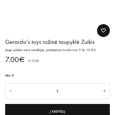
Gerardo’s toys rožinė taupyklė Zuikis
Jeigu prekės nėra sandėlyje, pristatymas trunka nuo 5 iki 10 d.d.
7.00
€
8.90
€
Liko 4
Kiekis
Į KREPŠELĮ