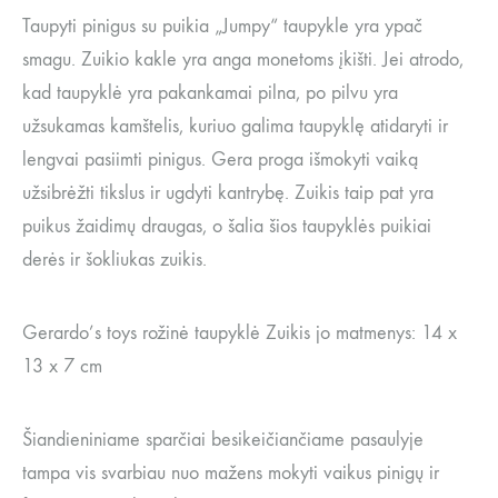
Taupyti pinigus su puikia „Jumpy“ taupykle yra ypač
smagu. Zuikio kakle yra anga monetoms įkišti. Jei atrodo,
kad taupyklė yra pakankamai pilna, po pilvu yra
užsukamas kamštelis, kuriuo galima taupyklę atidaryti ir
lengvai pasiimti pinigus. Gera proga išmokyti vaiką
užsibrėžti tikslus ir ugdyti kantrybę. Zuikis taip pat yra
puikus žaidimų draugas, o šalia šios taupyklės puikiai
derės ir šokliukas zuikis.
Gerardo’s toys rožinė taupyklė Zuikis jo matmenys: 14 x
13 x 7 cm
Šiandieniniame sparčiai besikeičiančiame pasaulyje
tampa vis svarbiau nuo mažens mokyti vaikus pinigų ir