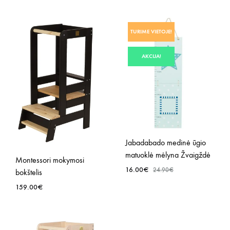
PRID
PRIDĖTI
Į
TURIME VIETOJE!
Į
NOR
NORŲ
SĄR
AKCIJA!
SĄRAŠĄ
Jabadabado medinė ūgio
matuoklė mėlyna Žvaigždė
Montessori mokymosi
16.00
€
24.90
€
bokštelis
159.00
€
PRID
Į
PRIDĖTI
NOR
Į