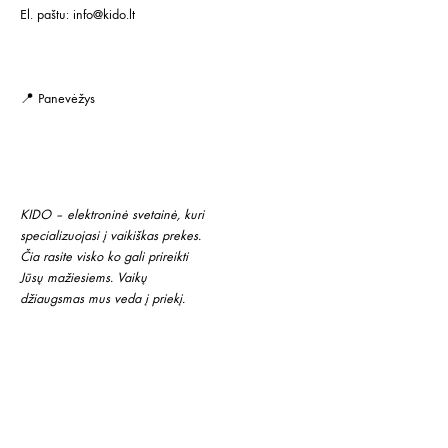
El. paštu:
info@kido.lt
📍 Panevėžys
KIDO – elektroninė svetainė, kuri
specializuojasi į vaikiškas prekes.
Čia rasite visko ko gali prireikti
Jūsų mažiesiems. Vaikų
džiaugsmas mus veda į priekį.