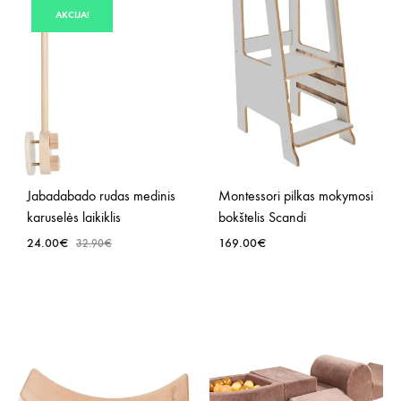
AKCIJA!
SĄR
Jabadabado rudas medinis
Montessori pilkas mokymosi
karuselės laikiklis
bokštelis Scandi
24.00
€
169.00
€
32.90
€
PRIDĖTI
PRID
Į
Į
NORŲ
NOR
SĄRAŠĄ
SĄR