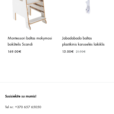
Montessori baltas mokymosi
Jabadabado baltas
bokštelis Scandi
plastikinis karuselės laikiklis
169.00
€
15.00
€
21.90
€
PRIDĖTI
PRID
Į
Į
NORŲ
NOR
SĄRAŠĄ
SĄR
Susisiekite su mumis!
Tel nr.: +370 657 65050