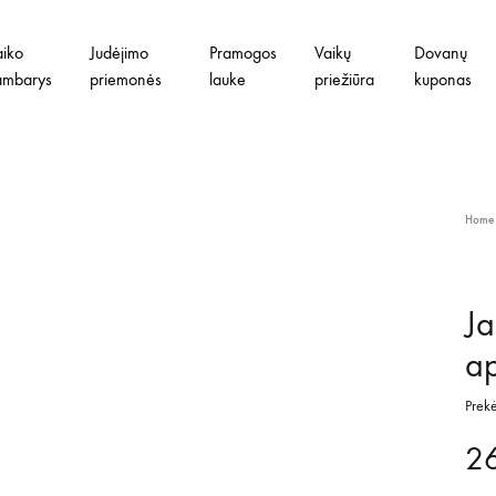
aiko
Judėjimo
Pramogos
Vaikų
Dovanų
ambarys
priemonės
lauke
priežiūra
kuponas
Home
J
ap
Prekė
2