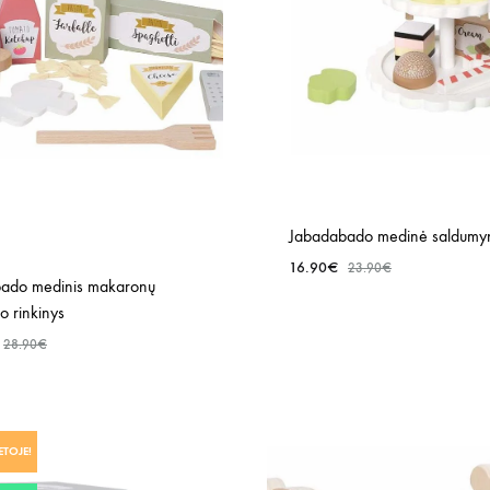
Jabadabado medinė saldumyn
16.90
€
23.90
€
ado medinis makaronų
o rinkinys
28.90
€
PRIDĖTI
Į
ETOJE!
NORŲ
SĄRAŠĄ