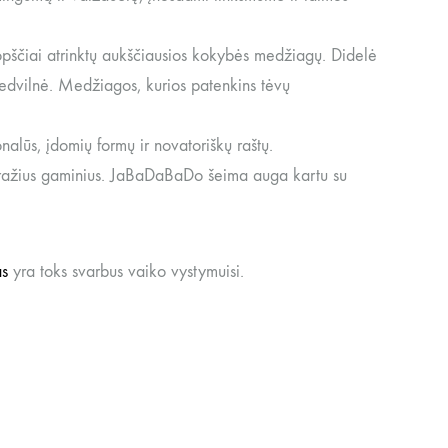
opščiai atrinktų aukščiausios kokybės medžiagų. Didelė
medvilnė. Medžiagos, kurios patenkins tėvų
onalūs, įdomių formų ir novatoriškų raštų.
s gražius gaminius. JaBaDaBaDo šeima auga kartu su
as
yra toks svarbus vaiko vystymuisi.