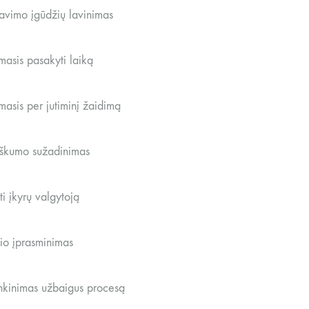
iavimo įgūdžių lavinimas
asis pasakyti laiką
asis per jutiminį žaidimą
iškumo sužadinimas
oti įkyrų valgytoją
lio įprasminimas
enkinimas užbaigus procesą