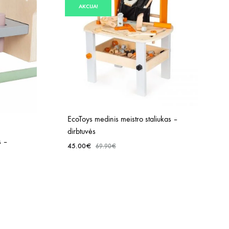
AKCIJA!
EcoToys medinis meistro staliukas –
dirbtuvės
s –
45.00
€
69.90
€
PRIDĖTI
Į
PRIDĖTI
NORŲ
Į
SĄRAŠĄ
NORŲ