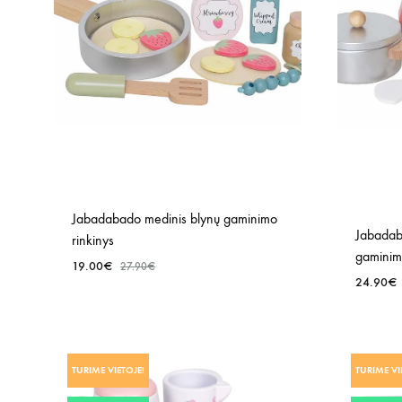
Jabadabado medinis blynų gaminimo
Jabadab
rinkinys
gaminim
19.00
€
27.90
€
24.90
€
PRIDĖTI
Į
NORŲ
TURIME VIETOJE!
TURIME VI
SĄRAŠĄ