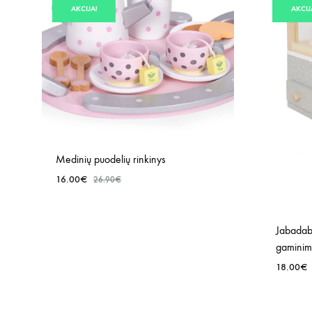
AKCIJA!
AKCIJ
Medinių puodelių rinkinys
16.00
€
26.90
€
PRIDĖTI
Jabadab
Į
gaminim
NORŲ
18.00
€
SĄRAŠĄ