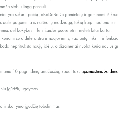
 mažą stebuklingą pasaulį.
iniai yra sukurti pačių JaBaDaBaDo gamintojų ir gaminami iš kru
os dalis pagaminta iš natūralių medžiagų, tokių kaip mediena ir 
mus dėl kokybės ir leis žaislus puoselėti ir mylėti kitai kartai.
 kuriami su didele aistra ir naujovėmis, kad būtų linksmi ir funkci
ekada nepritrūksta naujų idėjų, o dizaineriai nuolat kuria nauju
iname 10 pagrindinių priežasčių, kodėl toks
apsimestinis žaidim
linių įgūdžių ugdymas
o ir skaitymo įgūdžių tobulinimas