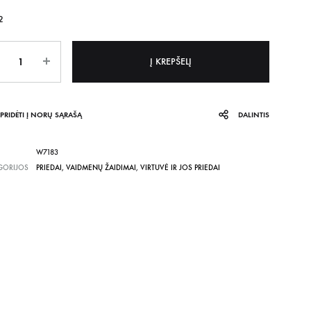
2
is
Į KREPŠELĮ
PRIDĖTI Į NORŲ SĄRAŠĄ
DALINTIS
W7183
GORIJOS
PRIEDAI
,
VAIDMENŲ ŽAIDIMAI
,
VIRTUVĖ IR JOS PRIEDAI