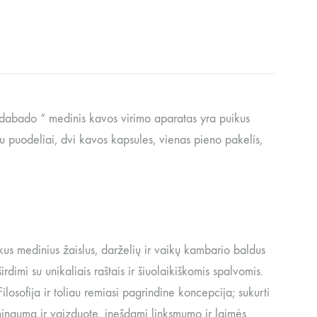
abado “ medinis kavos virimo aparatas yra puikus
 puodeliai, dvi kavos kapsules, vienas pieno pakelis,
s medinius žaislus, darželių ir vaikų kambario baldus
imi su unikaliais raštais ir šiuolaikiškomis spalvomis.
sofija ir toliau remiasi pagrindine koncepcija; sukurti
mingumą ir vaizduotę, įnešdami linksmumo ir laimės