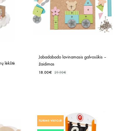
Jabadabado lavinamasis galvosūkis –
ų lėkštė
žaidimas
18.00
€
29.90
€
PRIDĖTI
PRIDĖTI
Į
Į
NORŲ
NORŲ
SĄRAŠĄ
SĄRAŠĄ
TURIME VIETOJE!