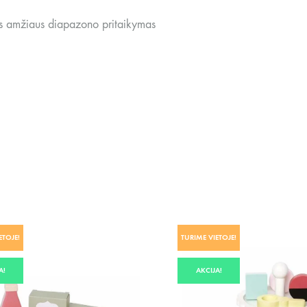
us amžiaus diapazono pritaikymas
ETOJE!
TURIME VIETOJE!
A!
AKCIJA!