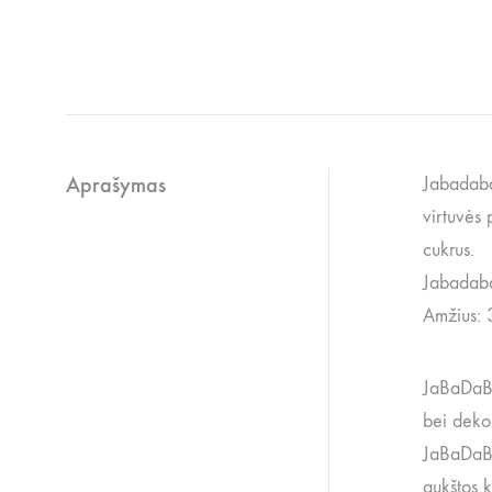
Aprašymas
Jabadaba
virtuvės
cukrus.
Jabadaba
Amžius: 
JaBaDaBa
bei dekor
JaBaDaBaD
aukštos k