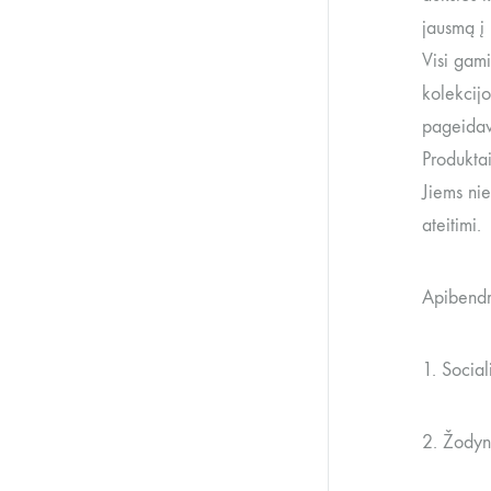
jausmą į
Visi gam
kolekcij
pageidavi
Produktai
Jiems ni
ateitimi.
Apibendr
1. Socia
2. Žodyn