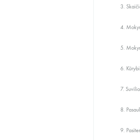
3. Skaič
4. Mokym
5. Mokym
6. Kūryb
7. Suvili
8. Pasau
9. Pasit