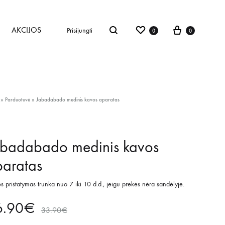
AKCIJOS
Prisijungti
0
0
»
Parduotuvė
»
Jabadabado medinis kavos aparatas
abadabado medinis kavos
aratas
s pristatymas trunka nuo 7 iki 10 d.d., jeigu prekės nėra sandėlyje.
6.90
€
33.90
€