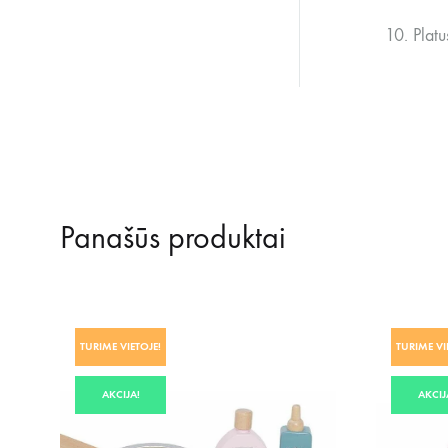
10. Plat
Panašūs produktai
TURIME VIETOJE!
TURIME VI
AKCIJA!
AKCIJ