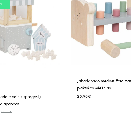
A!
Jabadabado medinis žaidima
plaktukas Meškutis
ado medinis spragėsių
25.90
€
o aparatas
34.90
€
PRIDĖTI