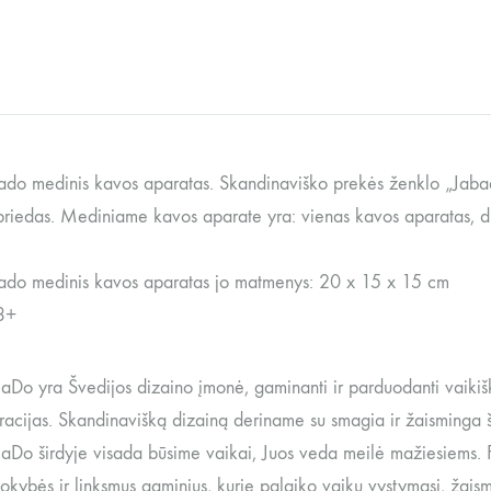
do medinis kavos aparatas. Skandinaviško prekės ženklo „Jabad
 priedas. Mediniame kavos aparate yra: vienas kavos aparatas, du
do medinis kavos aparatas jo matmenys: 20 x 15 x 15 cm
3+
Do yra Švedijos dizaino įmonė, gaminanti ir parduodanti vaikišku
acijas. Skandinavišką dizainą deriname su smagia ir žaisminga šird
o širdyje visada būsime vaikai, Juos veda meilė mažiesiems. Filo
okybės ir linksmus gaminius, kurie palaiko vaikų vystymąsi, žais