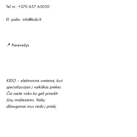
Tel nr.: +370 657 65050
El. paštu:
info@kido.lt
📍 Panevėžys
KIDO – elektroninė svetainė, kuri
specializuojasi į vaikiškas prekes.
Čia rasite visko ko gali prireikti
Jūsų mažiesiems. Vaikų
džiaugsmas mus veda į priekį.