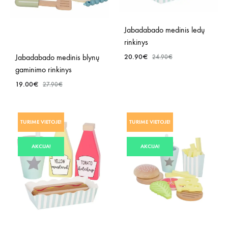
Jabadabado medinis ledų
rinkinys
Jabadabado medinis blynų
20.90
€
24.90
€
gaminimo rinkinys
19.00
€
27.90
€
PRID
Į
NOR
PRIDĖTI
SĄR
TURIME VIETOJE!
TURIME VIETOJE!
Į
NORŲ
AKCIJA!
AKCIJA!
SĄRAŠĄ