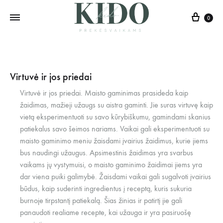
0
Virtuvė ir jos priedai
Virtuvė ir jos priedai. Maisto gaminimas prasideda kaip
žaidimas, mažieji užaugs su aistra gaminti.
Jie suras virtuvę kaip
vietą eksperimentuoti su savo kūrybiškumu, gamindami skanius
patiekalus savo šeimos nariams.
Vaikai gali eksperimentuoti su
maisto gaminimo meniu žaisdami įvairius žaidimus, kurie jiems
bus naudingi užaugus.
Apsimestinis žaidimas yra svarbus
vaikams jų vystymuisi, o maisto gaminimo žaidimai jiems yra
dar viena puiki galimybė. Žaisdami vaikai gali sugalvoti įvairius
būdus, kaip suderinti ingredientus į receptą, kuris sukuria
burnoje tirpstantį patiekalą. Šias žinias ir patirtį jie gali
panaudoti realiame recepte, kai užauga ir yra pasiruošę