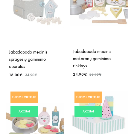
Jabadabado medinis
Jabadabado medinis
makaronų gaminimo
spragėsių gaminimo
rinkinys
aparatas
24.90
€
18.00
€
28.90
€
34.90
€
PRID
PRIDĖTI
TURIME VIETOJE!
TURIME VIETOJE!
Į
Į
NOR
NORŲ
AKCIJA!
AKCIJA!
SĄR
SĄRAŠĄ