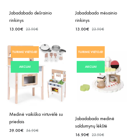
Jabadabado dešrainio
Jabadabado mėsainio
rinkinys
rinkinys
13.00
€
13.00
€
23.90
€
23.90
€
PRIDĖTI
PRID
TURIME VIETOJE!
TURIME VIETOJE!
Į
Į
NORŲ
NOR
AKCIJA!
AKCIJA!
SĄRAŠĄ
SĄR
Medinė vaikiška virtuvėlė su
Jabadabado medinė
priedais
saldumynų lėkštė
39.00
€
56.90
€
16.90
€
23.90
€