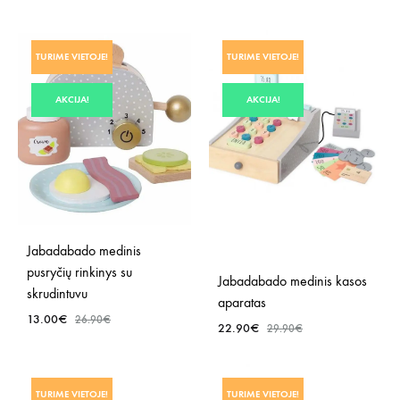
PRIDĖTI
Į
PRID
NORŲ
TURIME VIETOJE!
TURIME VIETOJE!
Į
SĄRAŠĄ
NOR
AKCIJA!
AKCIJA!
SĄR
Jabadabado medinis
pusryčių rinkinys su
Jabadabado medinis kasos
skrudintuvu
aparatas
13.00
€
26.90
€
22.90
€
29.90
€
PRIDĖTI
PRID
Į
TURIME VIETOJE!
TURIME VIETOJE!
Į