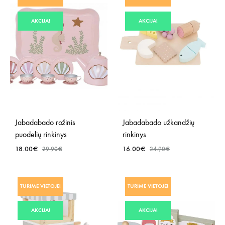
NORŲ
NOR
SĄRAŠĄ
AKCIJA!
AKCIJA!
SĄR
Jabadabado rožinis
Jabadabado užkandžių
puodelių rinkinys
rinkinys
18.00
€
16.00
€
29.90
€
24.90
€
PRIDĖTI
PRID
TURIME VIETOJE!
TURIME VIETOJE!
Į
Į
NORŲ
NOR
AKCIJA!
AKCIJA!
SĄRAŠĄ
SĄR