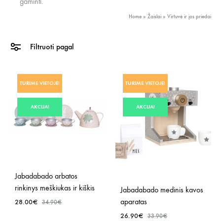
gaminti.
Home
»
Žaislai
»
Virtuvė ir jos priedai
Filtruoti pagal
TURIME VIETOJE!
TURIME VIETOJE!
AKCIJA!
AKCIJA!
Jabadabado arbatos
rinkinys meškiukas ir kiškis
Jabadabado medinis kavos
aparatas
28.00
€
34.90
€
26.90
€
33.90
€