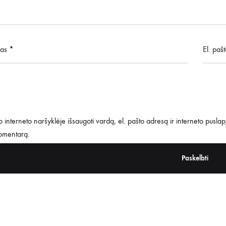
mas
*
El. paš
 interneto naršyklėje išsaugoti vardą, el. pašto adresą ir interneto puslapį,
komentarą.