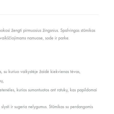
mokosi žengti pirmuosius žingsnius. Spalvingas stūmikas
ivaikščiojimams namuose, sode ir parke.
, su kuriuo vaikystėje žaidė kiekvienas tėvas,
mų,
etenėles, kurios sumontuotos ant ratukų, kas papildomai
a slysti ir sugeria nelygumus. Stūmikas su perdangomis