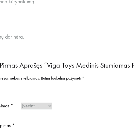
vina kūrybiškumą.
mų dar nėra.
 Pirmas Aprašęs “Viga Toys Medinis Stumiamas 
dresas nebus skelbiamas.
Būtini laukeliai pažymėti
*
inimas
*
iepimas
*