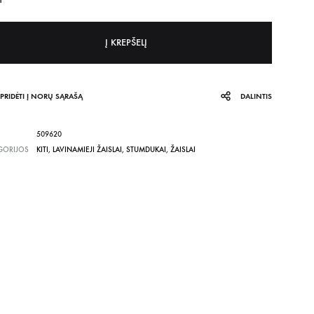
Į KREPŠELĮ
PRIDĖTI Į NORŲ SĄRAŠĄ
DALINTIS
509620
GORIJOS
KITI
,
LAVINAMIEJI ŽAISLAI
,
STUMDUKAI
,
ŽAISLAI