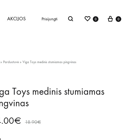
AKCIJOS
Prisijungti
0
0
»
Parduotuvė
»
Viga Toys medinis stumiamas pingvinas
ga Toys medinis stumiamas
ngvinas
4.00
€
18.90
€
1