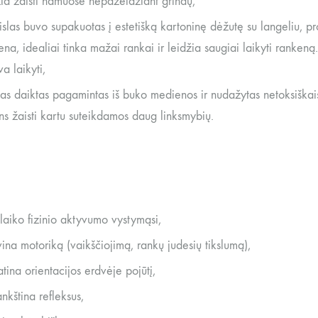
žia žaisti namuose nepažeidžiant grindų,
islas buvo supakuotas į estetišką kartoninę dėžutę su langeliu, p
na, idealiai tinka mažai rankai ir leidžia saugiai laikyti rankeną. 
a laikyti,
sas daiktas pagamintas iš buko medienos ir nudažytas netoksiškais
ins žaisti kartu suteikdamos daug linksmybių.
laiko fizinio aktyvumo vystymąsi,
vina motoriką (vaikščiojimą, rankų judesių tikslumą),
atina orientacijos erdvėje pojūtį,
nkština refleksus,