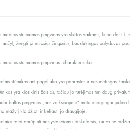
 medinis stumiamas pingvinas yra skirtas vaikams, kurie dar tik 
s mažylį žengti pirmuosius žingsnius, bus dėkingas palydovas pas
s medinis stumiamas pingvinas charakteristika:
dinis stūmikas ant pagaliuko yra paprastas ir nesudėtingas žaislas
ūmikas yra klasikinis žaislas, tačiau jo turėjimas turi daug privalu
odai baltas pingvinas „pasivaikščiojimo“ metu energingai judina l
na mažylį klaidžioti ir keliauti jo draugijoje,
diniai ratai aprūpinti neslystančiomis trinkelėmis, kurios neleidži