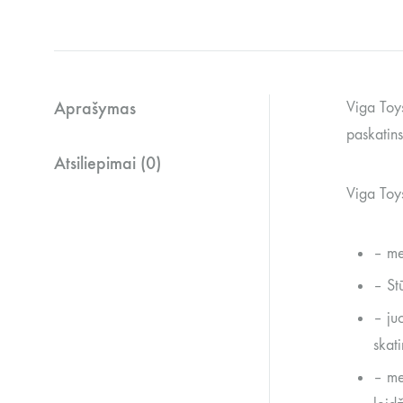
Aprašymas
Viga Toys
paskatin
Atsiliepimai (0)
Viga Toy
– me
– St
– ju
skati
– me