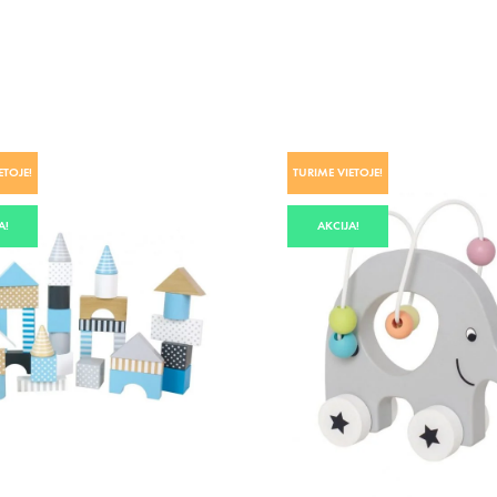
ETOJE!
TURIME VIETOJE!
A!
AKCIJA!