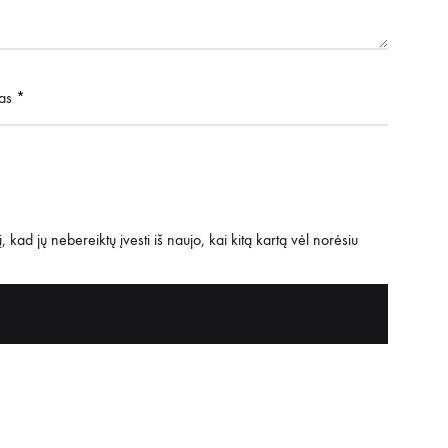
tas
*
 kad jų nebereiktų įvesti iš naujo, kai kitą kartą vėl norėsiu