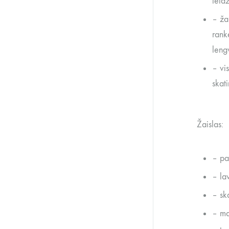
leid
– ža
ranke
lengv
– vi
skat
Žaislas:
– pa
– la
– sk
– ma