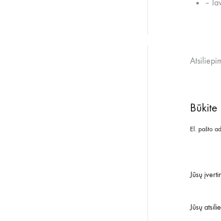
– la
Atsiliepi
Būkite
El. pašto a
Jūsų įvert
Jūsų atsil