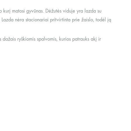
ro kurį matosi gyvūnas. Dėžutės viduje yra lazda su
Lazda nėra stacionariai pritvirtinta prie žaislo, todėl ją
 dažais ryškiomis spalvomis, kurios patrauks akį ir