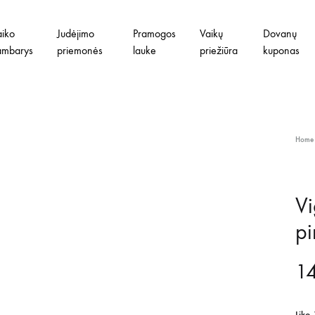
aiko
Judėjimo
Pramogos
Vaikų
Dovanų
ambarys
priemonės
lauke
priežiūra
kuponas
Home
Vi
pi
1
Liko 