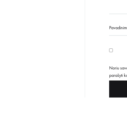
Pavadini
Noriu savo
parašyti 