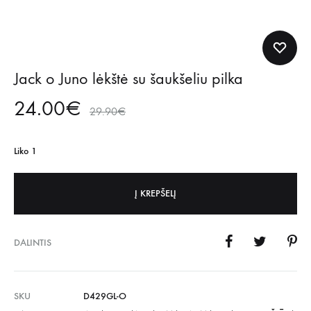
Jack o Juno lėkštė su šaukšeliu pilka
24.00
€
29.90
€
Liko 1
Į KREPŠELĮ
DALINTIS
SKU
D429GL-O