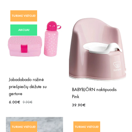
TURIME VIETOJE!
AKCIJA!
Jabadabado rožinė
priešpiečių dėžute su
BABYBJÖRN naktipuodis
gertuve
Pink
6.00
€
9.90
€
39.90
€
PRIDĖTI
PRID
Į
TURIME VIETOJE!
TURIME VIETOJE!
Į