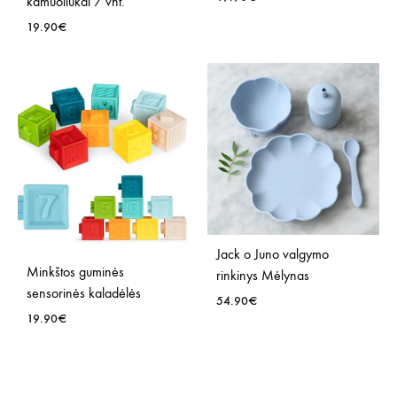
kamuoliukai 7 vnt.
19.90
€
PRID
Į
PRIDĖTI
NOR
Į
SĄR
NORŲ
SĄRAŠĄ
Jack o Juno valgymo
Minkštos guminės
rinkinys Mėlynas
sensorinės kaladėlės
54.90
€
19.90
€
PRID
PRIDĖTI
Į
Į
NOR