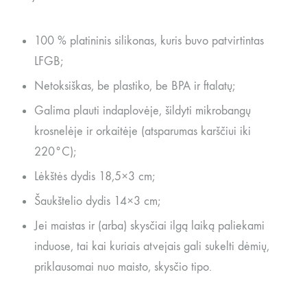
100 % platininis silikonas, kuris buvo patvirtintas
LFGB;
Netoksiškas, be plastiko, be BPA ir ftalatų;
Galima plauti indaplovėje, šildyti mikrobangų
krosnelėje ir orkaitėje (atsparumas karščiui iki
220
°C);
Lėkštės dydis 18,5×3 cm;
Šaukštelio dydis 14×3 cm;
Jei maistas ir (arba) skysčiai ilgą laiką paliekami
induose, tai kai kuriais atvejais gali sukelti dėmių,
priklausomai nuo maisto, skysčio tipo.