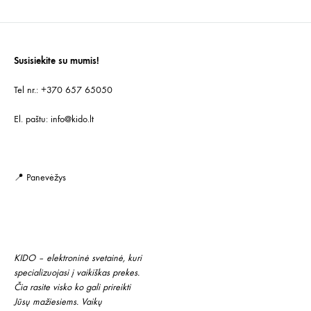
NORŲ
SĄR
SĄRAŠĄ
Susisiekite su mumis!
Tel nr.: +370 657 65050
El. paštu:
info@kido.lt
📍 Panevėžys
KIDO – elektroninė svetainė, kuri
specializuojasi į vaikiškas prekes.
Čia rasite visko ko gali prireikti
Jūsų mažiesiems. Vaikų