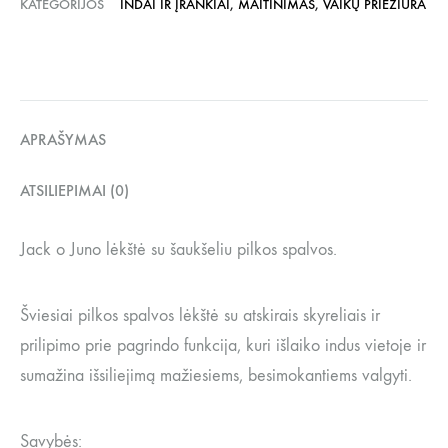
KATEGORIJOS
INDAI IR ĮRANKIAI
,
MAITINIMAS
,
VAIKŲ PRIEŽIŪRA
APRAŠYMAS
ATSILIEPIMAI (0)
Jack o Juno lėkštė su šaukšeliu pilkos spalvos.
Šviesiai pilkos spalvos lėkštė su atskirais skyreliais ir
prilipimo prie pagrindo funkcija, kuri išlaiko indus vietoje ir
sumažina išsiliejimą mažiesiems, besimokantiems valgyti.
Savybės: