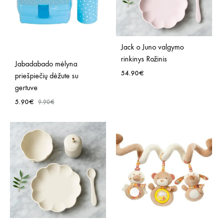
Jack o Juno valgymo
rinkinys Rožinis
Jabadabado mėlyna
54.90
€
priešpiečių dėžute su
gertuve
PRID
5.90
€
9.90
€
Į
NOR
PRIDĖTI
SĄR
Į
NORŲ
SĄRAŠĄ