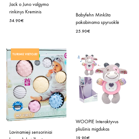
Jack o Juno valgymo
rinkinys Kreminis
Babyfehn Minkšta
54.90
€
pakabinama spyruoklė
25.90
€
PRIDĖTI
Į
PRID
NORŲ
TURIME VIETOJE!
Į
SĄRAŠĄ
NOR
SĄR
WOOPIE Interaktyvus
pliušinis migdukas
Lavinamieji sensoriniai
19.90
€