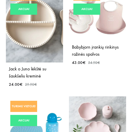
NORŲ
NOR
SĄRAŠĄ
AKCIJA!
AKCIJA!
SĄR
Babybjorn įrankių rinkinys
rožinės spalvos
43.00
€
54.90
€
Jack o Juno lėkštė su
šaukšeliu kreminė
PRID
24.00
€
29.90
€
Į
NOR
SĄR
PRIDĖTI
TURIME VIETOJE!
Į
NORŲ
AKCIJA!
SĄRAŠĄ