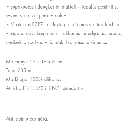
• supakuotas į daugkartinį maišelį – idealus pasiimti su
savimi visur, kur jums to reikia;
• Ypatingas EZPZ produktų pranašumas yra tas, kad jie
visada atrodys kaip nauji – silikonas nerūdija, nesibraižo,
nesikeičia spalvos – jis praktiškai nesunaikinamas.
Matmenys: 22 x 18 x 3 cm
Tūris: 235 ml
Medžiaga: 100% silikonas
Atitinka EN14372 ir EN71 standartus
Atsiliepimų dar nėra.