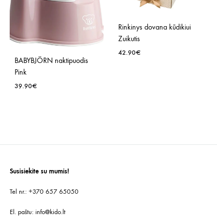
Rinkinys dovana kūdikiui
Zuikutis
42.90
€
BABYBJÖRN naktipuodis
Pink
PRID
39.90
€
Į
NOR
PRIDĖTI
SĄR
Į
NORŲ
SĄRAŠĄ
Susisiekite su mumis!
Tel nr.: +370 657 65050
El. paštu:
info@kido.lt