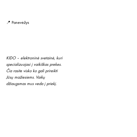
📍 Panevėžys
KIDO – elektroninė svetainė, kuri
specializuojasi į vaikiškas prekes.
Čia rasite visko ko gali prireikti
Jūsų mažiesiems. Vaikų
džiaugsmas mus veda į priekį.