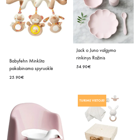
NOR
NORŲ
SĄR
SĄRAŠĄ
Jack o Juno valgymo
rinkinys Rožinis
Babyfehn Minkšta
54.90
€
pakabinama spyruoklė
25.90
€
PRID
Į
PRIDĖTI
NOR
TURIME VIETOJE!
Į
SĄR
NORŲ
SĄRAŠĄ