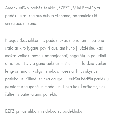
Amerikietiško prekės ženklo „EZPZ“ „Mini Bowl“ yra
padėkliukas ir talpus dubuo viename, pagamintas iš
unikalaus silikono.
Naujoviškas silikoninis padėkliukas stipriai prilimpa prie
stalo ar kito lygaus paviršiaus, ant kurio jį uždėsite, kad
mažas vaikas (beveik neabejotinai) negalėtų jo pajudinti
ar išmesti. Jis yra gana aukštas – 3 cm – ir leidžia vaikui
lengvai išmokti valgyti sriubas, košes ar kitus skystus
patiekalus. Kilimėlis tinka daugeliui aukštų kėdžių padėklų,
įskaitant ir taupančius modelius. Tinka tiek karštiems, tiek
šaltiems patiekalams patiekti.
EZPZ pilkas silikoninis dubuo su padėkliuku