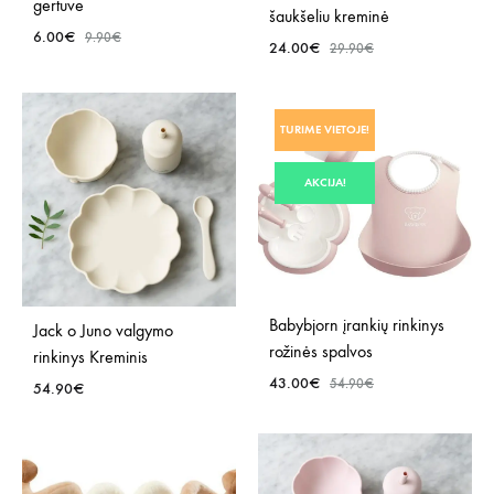
gertuve
šaukšeliu kreminė
6.00
€
9.90
€
24.00
€
29.90
€
PRIDĖTI
PRID
Į
TURIME VIETOJE!
Į
NORŲ
NOR
SĄRAŠĄ
AKCIJA!
SĄR
Babybjorn įrankių rinkinys
Jack o Juno valgymo
rožinės spalvos
rinkinys Kreminis
43.00
€
54.90
€
54.90
€
PRID
PRIDĖTI
Į
Į