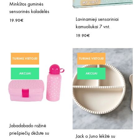
Minkštos guminės
sensorinės kaladėlės
Lavinamieji sensoriniai
19.90
€
kamuoliukai 7 vnt.
19.90
€
PRIDĖTI
Į
NORŲ
PRID
TURIME VIETOJE!
TURIME VIETOJE!
SĄRAŠĄ
Į
NOR
AKCIJA!
AKCIJA!
SĄR
Jabadabado rožinė
priešpiečių dėžute su
Jack o Juno lėkštė su