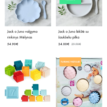
Jack o Juno valgymo
Jack o Juno lėkštė su
rinkinys Mėlynas
šaukšeliu pilka
54.90
€
24.00
€
29.90
€
PRIDĖTI
PRID
TURIME VIETOJE!
Į
Į
NORŲ
NOR
SĄRAŠĄ
SĄR