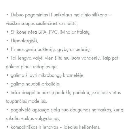
• Dubuo pagamintas iš unikalaus maistinio silikono –
visiškai saugus susiliečiant su maistu;
• Silikone nėra BPA, PVC, švino ar ftalatų,
• Hipoalergiški,
• Jis nesugeria bakterijų, grybų ar pelėsių,
• Tai lengva valyti vien šiltu muiluotu vandeniu. Taip pat
galima plauti indaplovėje,
• galima šildyti mikrobangų krosnelėje,
• galima naudoti orkaitėje,
• tinka daugeliui aukštų padėklų padėklų, įskaitant vietos
taupančius modelius,
• pagalvėlė apsaugo stalą nuo daugumos netvarkos, kurią
sukelia vaikas valgydamas,
• kompaktiškas ir lengvas – idealus kelionėms,