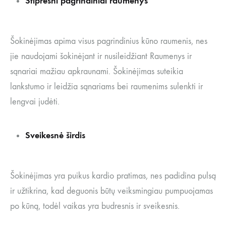
Stipresni pagrindiniai raumenys
Šokinėjimas apima visus pagrindinius kūno raumenis, nes
jie naudojami šokinėjant ir nusileidžiant Raumenys ir
sąnariai mažiau apkraunami. Šokinėjimas suteikia
lankstumo ir leidžia sąnariams bei raumenims sulenkti ir
lengvai judėti.
Sveikesnė širdis
Šokinėjimas yra puikus kardio pratimas, nes padidina pulsą
ir užtikrina, kad deguonis būtų veiksmingiau pumpuojamas
po kūną, todėl vaikas yra budresnis ir sveikesnis.