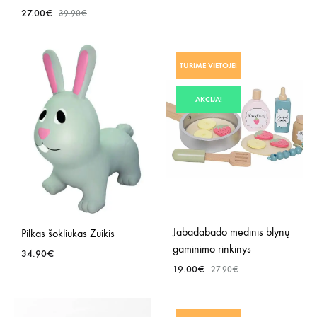
27.00
€
NOR
39.90
€
SĄR
PRIDĖTI
TURIME VIETOJE!
Į
NORŲ
AKCIJA!
SĄRAŠĄ
Jabadabado medinis blynų
Pilkas šokliukas Zuikis
gaminimo rinkinys
34.90
€
19.00
€
27.90
€
PRIDĖTI
PRID
Į