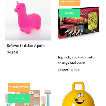
TURIME VIETOJE!
Į
NORŲ
NOR
SĄRAŠĄ
AKCIJA!
SĄR
Ružavas šokliukas Alpaka
34.90
€
Trijų dalių spalvoto smėlio
rinkinys Makvynas
PRIDĖTI
14.00
€
27.90
€
Į
NORŲ
SĄRAŠĄ
PRID
TURIME VIETOJE!
Į
NOR
AKCIJA!
SĄR