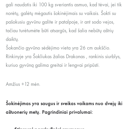
gali naudotis iki 100 kg sveriantis asmuo, kad tėvai, jei tik
norėtų, galėtų mėgautis šokinėjimais su vaikais. Šokti su
pašokusiu gyvūnu galite ir patalpoje, ir ant sodo vejos,
tačiau turėtumėte būti atsargūs, kad šalia nebūtų aštrių
daiktų.
Šokančio gyvūno sėdėjimo vieta yra 26 cm aukščio.
Rinkinyje yra Šokliukas žalias Drakonas , rankinis siurblys,
kuriuo gyvūną galima greitai ir lengvai pripūsti.
Amžius +12 mėn.
Šokinėjimas yra saugus ir sveikas vaikams nuo dvejų iki
aštuonerių metų. Pagrindiniai privalumai: