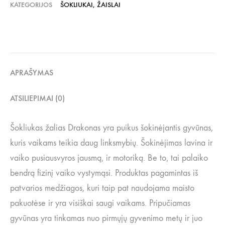
KATEGORIJOS
ŠOKLIUKAI
,
ŽAISLAI
APRAŠYMAS
ATSILIEPIMAI (0)
Šokliukas žalias Drakonas yra puikus šokinėjantis gyvūnas,
kuris vaikams teikia daug linksmybių. Šokinėjimas lavina ir
vaiko pusiausvyros jausmą, ir motoriką. Be to, tai palaiko
bendrą fizinį vaiko vystymąsi. Produktas pagamintas iš
patvarios medžiagos, kuri taip pat naudojama maisto
pakuotėse ir yra visiškai saugi vaikams. Pripučiamas
gyvūnas yra tinkamas nuo pirmųjų gyvenimo metų ir juo