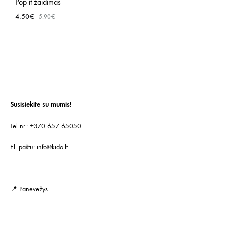
Pop it žaidimas
PRID
4.50
€
5.90
€
Į
NOR
PRIDĖTI
SĄR
Į
NORŲ
SĄRAŠĄ
Susisiekite su mumis!
Tel nr.: +370 657 65050
El. paštu:
info@kido.lt
📍 Panevėžys