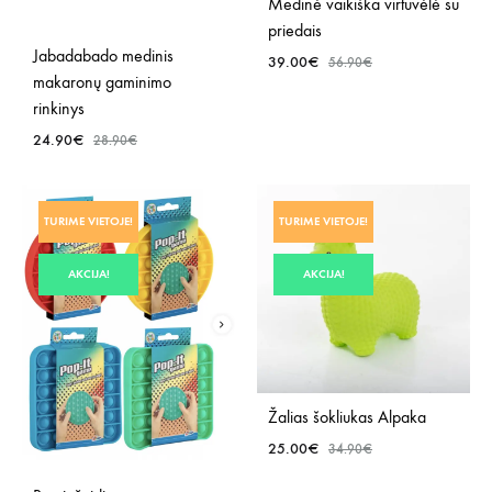
Medinė vaikiška virtuvėlė su
priedais
Jabadabado medinis
39.00
€
56.90
€
makaronų gaminimo
rinkinys
PRID
24.90
€
28.90
€
Į
NOR
PRIDĖTI
SĄR
TURIME VIETOJE!
TURIME VIETOJE!
Į
NORŲ
AKCIJA!
AKCIJA!
SĄRAŠĄ
Žalias šokliukas Alpaka
25.00
€
34.90
€