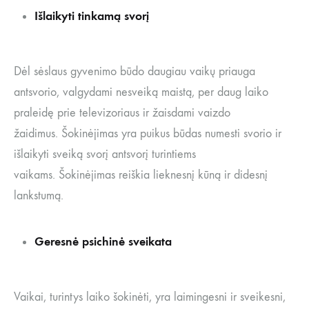
Išlaikyti tinkamą svorį
Dėl sėslaus gyvenimo būdo daugiau vaikų priauga
antsvorio, valgydami nesveiką maistą, per daug laiko
praleidę prie televizoriaus ir žaisdami vaizdo
žaidimus. Šokinėjimas yra puikus būdas numesti svorio ir
išlaikyti sveiką svorį antsvorį turintiems
vaikams. Šokinėjimas reiškia lieknesnį kūną ir didesnį
lankstumą.
Geresnė psichinė sveikata
Vaikai, turintys laiko šokinėti, yra laimingesni ir sveikesni,