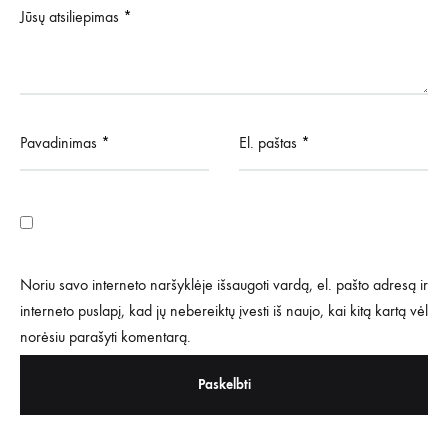
Jūsų atsiliepimas
*
Pavadinimas
*
El. paštas
*
Noriu savo interneto naršyklėje išsaugoti vardą, el. pašto adresą ir
interneto puslapį, kad jų nebereiktų įvesti iš naujo, kai kitą kartą vėl
norėsiu parašyti komentarą.