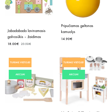
Pripučiamas geltonas
Jabadabado lavinamasis
kamuolys
galvosūkis – žaidimas
14.90
€
18.00
€
29.90
€
PRID
PRIDĖTI
Į
TURIME VIETOJE!
TURIME VIETOJE!
Į
NOR
NORŲ
SĄR
AKCIJA!
AKCIJA!
SĄRAŠĄ