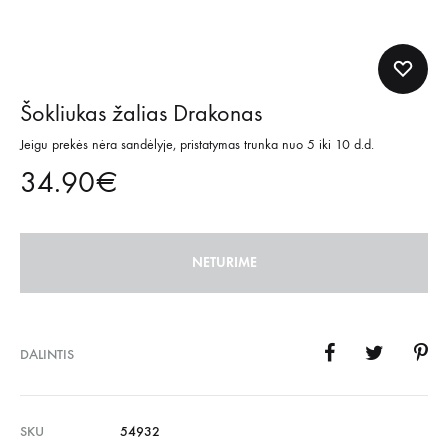
Šokliukas žalias Drakonas
Jeigu prekės nėra sandėlyje, pristatymas trunka nuo 5 iki 10 d.d.
34.90
€
NETURIME
DALINTIS
SKU
54932