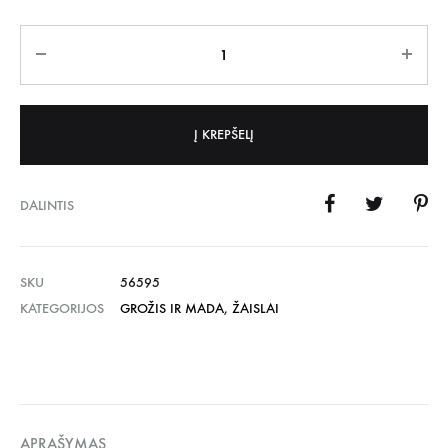
Kiekis
Į KREPŠELĮ
DALINTIS
SKU
56595
KATEGORIJOS
GROŽIS IR MADA
,
ŽAISLAI
APRAŠYMAS