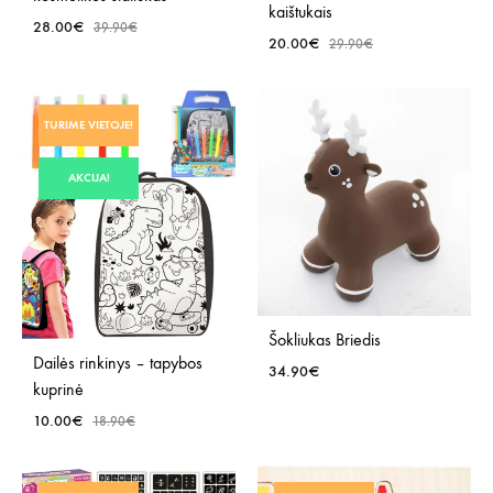
kaištukais
28.00
€
39.90
€
20.00
€
29.90
€
PRIDĖTI
PRID
Į
TURIME VIETOJE!
Į
NORŲ
NOR
SĄRAŠĄ
AKCIJA!
SĄR
Šokliukas Briedis
Dailės rinkinys – tapybos
34.90
€
kuprinė
10.00
€
18.90
€
PRID
Į
PRIDĖTI
NOR