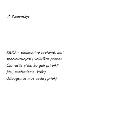
📍 Panevėžys
KIDO – elektroninė svetainė, kuri
specializuojasi į vaikiškas prekes.
Čia rasite visko ko gali prireikti
Jūsų mažiesiems. Vaikų
džiaugsmas mus veda į priekį.