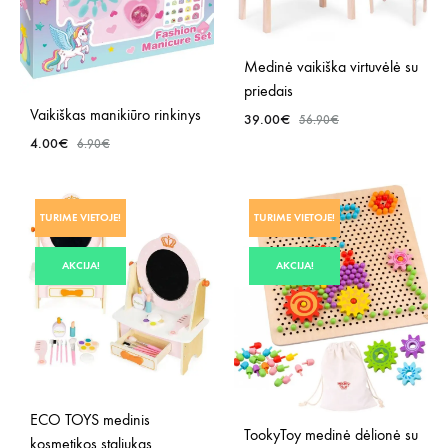
Medinė vaikiška virtuvėlė su
priedais
Vaikiškas manikiūro rinkinys
39.00
€
56.90
€
4.00
€
6.90
€
PRID
Į
PRIDĖTI
TURIME VIETOJE!
TURIME VIETOJE!
NOR
Į
SĄR
NORŲ
AKCIJA!
AKCIJA!
SĄRAŠĄ
ECO TOYS medinis
TookyToy medinė dėlionė su
kosmetikos staliukas