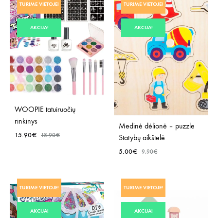
TURIME VIETOJE!
TURIME VIETOJE!
Į
SĄR
NORŲ
AKCIJA!
AKCIJA!
SĄRAŠĄ
WOOPIE tatuiruočių
rinkinys
Medinė dėlionė – puzzle
15.90
€
18.90
€
Statybų aikštelė
5.00
€
9.90
€
PRIDĖTI
Į
PRID
NORŲ
TURIME VIETOJE!
TURIME VIETOJE!
Į
SĄRAŠĄ
NOR
AKCIJA!
AKCIJA!
SĄR