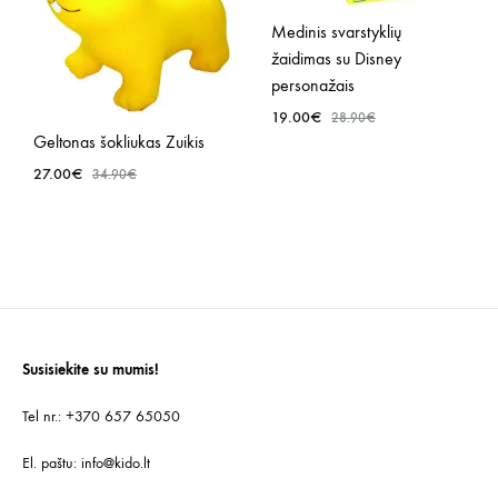
Medinis svarstyklių
žaidimas su Disney
personažais
19.00
€
28.90
€
Geltonas šokliukas Zuikis
27.00
€
34.90
€
PRID
Į
NOR
PRIDĖTI
SĄR
Į
NORŲ
SĄRAŠĄ
Susisiekite su mumis!
Tel nr.: +370 657 65050
El. paštu:
info@kido.lt