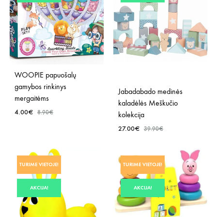
WOOPIE papuošalų
gamybos rinkinys
Jabadabado medinės
mergaitėms
kaladėlės Meškučio
4.00
€
8.90
€
kolekcija
27.00
€
39.90
€
PRIDĖTI
Į
PRID
NORŲ
TURIME VIETOJE!
TURIME VIETOJE!
Į
SĄRAŠĄ
NOR
AKCIJA!
AKCIJA!
SĄR