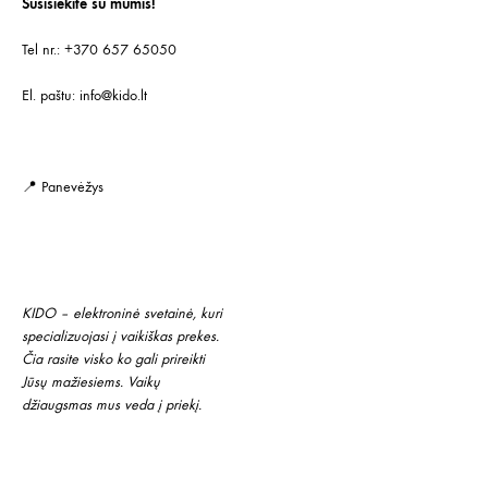
Susisiekite su mumis!
Tel nr.: +370 657 65050
El. paštu:
info@kido.lt
📍 Panevėžys
KIDO – elektroninė svetainė, kuri
specializuojasi į vaikiškas prekes.
Čia rasite visko ko gali prireikti
Jūsų mažiesiems. Vaikų
džiaugsmas mus veda į priekį.