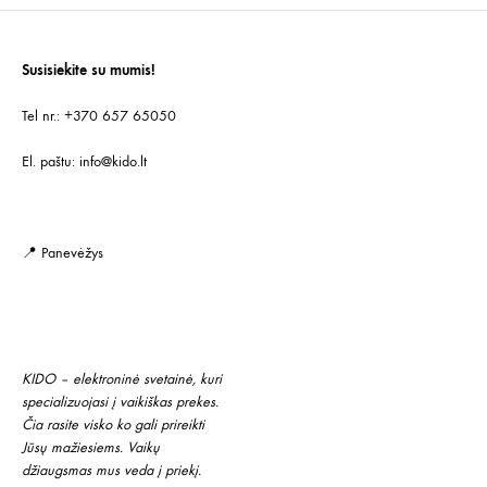
NORŲ
SĄR
SĄRAŠĄ
Susisiekite su mumis!
Tel nr.: +370 657 65050
El. paštu:
info@kido.lt
📍 Panevėžys
KIDO – elektroninė svetainė, kuri
specializuojasi į vaikiškas prekes.
Čia rasite visko ko gali prireikti
Jūsų mažiesiems. Vaikų
džiaugsmas mus veda į priekį.