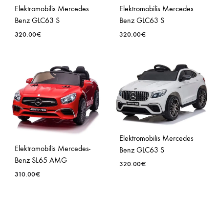
Elektromobilis Mercedes
Elektromobilis Mercedes
Benz GLC63 S
Benz GLC63 S
320.00
€
320.00
€
PRIDĖTI
PRID
Į
Į
NORŲ
NOR
SĄRAŠĄ
SĄR
Elektromobilis Mercedes
Elektromobilis Mercedes-
Benz GLC63 S
Benz SL65 AMG
320.00
€
310.00
€
PRID
PRIDĖTI
Į
Į
NOR