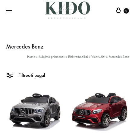
0
Mercedes Benz
Home
»
Judėjimo priemonės
»
Elektromobiliai
»
Vienviečiai
»
Mercedes Benz
Filtruoti pagal